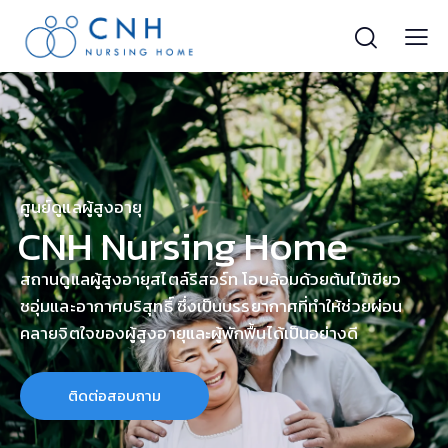
ศูนย์ดูแลผู้สูงอายุ
CNH Nursing Home
สถานดูแลผู้สูงอายุสไตล์รีสอร์ท โอบล้อมด้วยต้นไม้เขียว
ชอุ่มและอากาศบริสุทธิ์ ซึ่งเป็นบรรยากาศที่ทำให้ช่วยผ่อน
คลายจิตใจของผู้สูงอายุและผู้พักฟื้นได้เป็นอย่างดี
ติดต่อสอบถาม