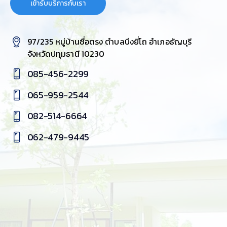
เข้ารับบริการกับเรา
97/235 หมู่บ้านซื่อตรง ตำบลบึงยี่โถ อำเภอธัญบุรี
จังหวัดปทุมธานี 10230
085-456-2299
065-959-2544
082-514-6664
062-479-9445