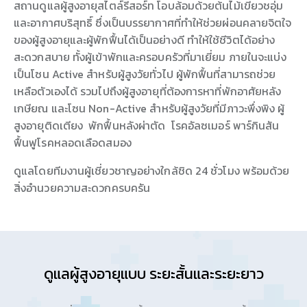
สถานดูแลผู้สูงอายุสไตล์รีสอร์ท โอบล้อมด้วยต้นไม้เขียวชอุ่ม
และอากาศบริสุทธิ์ ซึ่งเป็นบรรยากาศที่ทำให้ช่วยผ่อนคลายจิตใจ
ของผู้สูงอายุและผู้พักฟื้นได้เป็นอย่างดี ทำให้ใช้ชีวิตได้อย่าง
สะดวกสบาย ทั้งผู้เข้าพักและครอบครัวที่มาเยี่ยม ภายในจะแบ่ง
เป็นโซน Active สำหรับผู้สูงวัยทั่วไป ผู้พักฟื้นที่สามารถช่วย
เหลือตัวเองได้ รวมไปถึงผู้สูงอายุที่ต้องการหาที่พักอาศัยหลัง
เกษียณ และโซน Non-Active สำหรับผู้สูงวัยที่มีภาวะพึ่งพิง ผู้
สูงอายุติดเตียง พักฟื้นหลังผ่าตัด โรคอัลซเมอร์ พาร์กินสัน
ฟื้นฟูโรคหลอดเลือดสมอง
ดูแลโดยทีมงานผู้เชี่ยวชาญอย่างใกล้ชิด 24 ชั่วโมง พร้อมด้วย
สิ่งอำนวยความสะดวกครบครัน
ดูแลผู้สูงอายุแบบ ระยะสั้นและระยะยาว