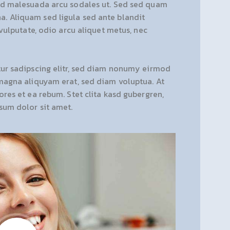
id malesuada arcu sodales ut. Sed sed quam
 Aliquam sed ligula sed ante blandit
 vulputate, odio arcu aliquet metus, nec
ur sadipscing elitr, sed diam nonumy eirmod
magna aliquyam erat, sed diam voluptua. At
res et ea rebum. Stet clita kasd gubergren,
sum dolor sit amet.