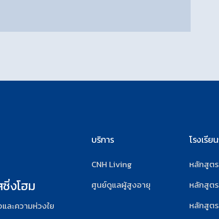
บริการ
โรงเรีย
CNH Living
หลักสูต
สซิ่งโฮม
ศูนย์ดูแลผู้สูงอายุ
หลักสูตร
หลักสูตร
ส่ใจและความห่วงใย