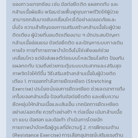
ของภาวะแทรกซ้อน เช่น ข้อต่อยึดติด แผลกดทับ และ
กล้ามเนื้อฝ่อลีบ พร้อมช่วยฟื้นฟูคุณภาพชีวิตให้ผู้ป่วย
สามารถกลับมาขยับเคลื่อนไหวได้อย่างปลอดภัยและ
มั่นใจ ความสำคัญของการเสริมสร้างกล้ามเนื้อในผู้ป่วย
ติดเตียง ผู้ป่วยที่นอนติดเตียงนาน ๆ มักประสบปัญหา
กล้ามเนื้ออ่อนแรง ข้อต่อยึดติด และปัญหาระบบทางเดิน
หายใจ การทำกายภาพบำบัดจึงไม่ใช่เพียงแค่ช่วย
เคลื่อนไหว แต่ยังส่งผลดีต่อระบบไหลเวียนโลหิต ป้องกัน
แผลกดทับ รวมถึงช่วยกระตุ้นระบบประสาทและเสริมสุข
ภาพจิตใจให้ดีขึ้น วิธีเสริมสร้างกล้ามเนื้อในผู้ป่วยติด
เตียง 1. การออกกำลังกายยืดเหยียด (Stretching
Exercise) ประโยชน์ของการยืดเหยียด ช่วยลดอาการตึง
เกร็งของกล้ามเนื้อ ป้องกันข้อต่อยึดติด และเพิ่มความ
ยืดหยุ่นให้กล้ามเนื้อและเส้นเอ็น เทคนิคการยืดเหยียด
อย่างปลอดภัย ควรทำอย่างช้า ๆ ต่อเนื่อง เน้นกล้ามเนื้อ
ขา แขน ข้อศอก และข้อเท้า ดำเนินการโดยนัก
กายภาพบำบัดหรือผู้ดูแลที่มีความรู้ 2. การฝึกแรงต้าน
(Resistance Exercise) การเลือกอุปกรณ์เสริมแรงต้าน