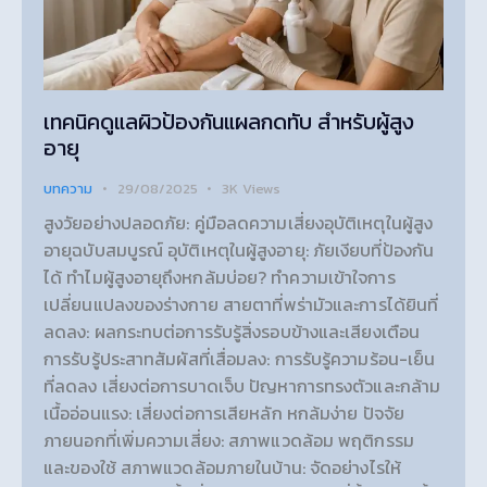
เทคนิคดูแลผิวป้องกันแผลกดทับ สำหรับผู้สูง
อายุ
บทความ
29/08/2025
3K
Views
สูงวัยอย่างปลอดภัย: คู่มือลดความเสี่ยงอุบัติเหตุในผู้สูง
อายุฉบับสมบูรณ์ อุบัติเหตุในผู้สูงอายุ: ภัยเงียบที่ป้องกัน
ได้ ทำไมผู้สูงอายุถึงหกล้มบ่อย? ทำความเข้าใจการ
เปลี่ยนแปลงของร่างกาย สายตาที่พร่ามัวและการได้ยินที่
ลดลง: ผลกระทบต่อการรับรู้สิ่งรอบข้างและเสียงเตือน
การรับรู้ประสาทสัมผัสที่เสื่อมลง: การรับรู้ความร้อน-เย็น
ที่ลดลง เสี่ยงต่อการบาดเจ็บ ปัญหาการทรงตัวและกล้าม
เนื้ออ่อนแรง: เสี่ยงต่อการเสียหลัก หกล้มง่าย ปัจจัย
ภายนอกที่เพิ่มความเสี่ยง: สภาพแวดล้อม พฤติกรรม
และของใช้ สภาพแวดล้อมภายในบ้าน: จัดอย่างไรให้