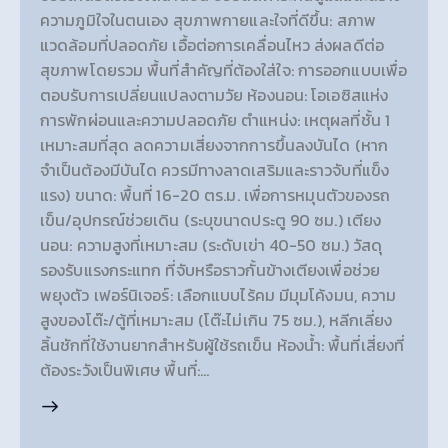
ความภูมิใจในตนเอง สุขภาพกายและใจที่ดีขึ้น: สภาพ
แวดล้อมที่ปลอดภัย เอื้อต่อการเคลื่อนไหว ส่งผลดีต่อ
สุขภาพโดยรวม พื้นที่สำคัญที่ต้องใส่ใจ: การออกแบบเพื่อ
ตอบรับการเปลี่ยนแปลงตามวัย ห้องนอน: โอเอซิสแห่ง
การพักผ่อนและความปลอดภัย ตำแหน่ง: เหตุผลที่ชั้น 1
เหมาะสมที่สุด ลดความเสี่ยงจากการขึ้นลงบันได (หาก
จำเป็นต้องมีบันได ควรมีทางลาดเสริมและราวจับที่แข็ง
แรง) ขนาด: พื้นที่ 16-20 ตร.ม. เพื่อการหมุนตัวของรถ
เข็น/อุปกรณ์ช่วยเดิน (ระบุขนาดประตู 90 ซม.) เตียง
นอน: ความสูงที่เหมาะสม (ระดับเข่า 40-50 ซม.) วัสดุ
รองรับแรงกระแทก ที่จับหรือราวกั้นข้างเตียงเพื่อช่วย
พยุงตัว เฟอร์นิเจอร์: เลือกแบบไร้คม มีมุมโค้งมน, ความ
สูงของโต๊ะ/ตู้ที่เหมาะสม (โต๊ะไม่เกิน 75 ซม.), หลีกเลี่ยง
ลิ้นชักที่ใช้งานยากสำหรับผู้ใช้รถเข็น ห้องน้ำ: พื้นที่เสี่ยงที่
ต้องระวังเป็นพิเศษ พื้นที่:…