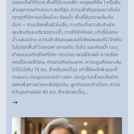
ปลอดภัยไร้กังวล พื้นที่ใช้งานหลัก: เหตุผลที่ชั้น 1 หรือชั้น
ล่างสุดของบ้านเหมาะสมที่สุด, ความสำคัญของราวจับใน
ทุกจุดที่มีการเคลื่อนไหว ห้องน้ำ: พื้นที่อันตรายอันดับ
ต้นๆ – การเลือกพื้นผิวไม่ลื่น, การติดตั้งราวจับข้างโถ
สุขภัณฑ์และบริเวณอาบน้ำ, การใช้ชักโครก, เก้าอี้นั่งอาบ
น้ำ แสงสว่าง: ความสำคัญของแสงที่เพียงพอแต่ไม่จ้าเกิน
ไปในทุกพื้นที่ โดยเฉพาะทางเดิน บันได และห้องน้ำ (ระบุ
ตำแหน่งสวิตช์ไฟที่เปิด-ปิดง่าย) เฟอร์นิเจอร์: การเลือก
เฟอร์นิเจอร์ไร้คม, ติดยางกันกระแทก, ความสูงที่เหมาะสม
(โต๊ะไม่เกิน 75 ซม. สำหรับรถเข็น), เก้าอี้มีพนักพิงและที่
วางแขน ประตูและทางเข้า-ออก: ประตูบานเลื่อนหรือเปิด
ออกเพื่อการช่วยเหลือฉุกเฉิน, ลูกบิดแบบก้านโยก, ความ
กว้างอย่างน้อย 90 ซม. สำหรับรถเข็น,…