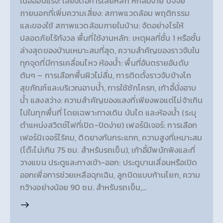
เนื้ออ่อนแรง: เสี่ยงต่อการเสียหลัก หกล้มง่าย ปัจจัย
ภายนอกที่เพิ่มความเสี่ยง: สภาพแวดล้อม พฤติกรรม
และของใช้ สภาพแวดล้อมภายในบ้าน: จัดอย่างไรให้
ปลอดภัยไร้กังวล พื้นที่ใช้งานหลัก: เหตุผลที่ชั้น 1 หรือชั้น
ล่างสุดของบ้านเหมาะสมที่สุด, ความสำคัญของราวจับใน
ทุกจุดที่มีการเคลื่อนไหว ห้องน้ำ: พื้นที่อันตรายอันดับ
ต้นๆ – การเลือกพื้นผิวไม่ลื่น, การติดตั้งราวจับข้างโถ
สุขภัณฑ์และบริเวณอาบน้ำ, การใช้ชักโครก, เก้าอี้นั่งอาบ
น้ำ แสงสว่าง: ความสำคัญของแสงที่เพียงพอแต่ไม่จ้าเกิน
ไปในทุกพื้นที่ โดยเฉพาะทางเดิน บันได และห้องน้ำ (ระบุ
ตำแหน่งสวิตช์ไฟที่เปิด-ปิดง่าย) เฟอร์นิเจอร์: การเลือก
เฟอร์นิเจอร์ไร้คม, ติดยางกันกระแทก, ความสูงที่เหมาะสม
(โต๊ะไม่เกิน 75 ซม. สำหรับรถเข็น), เก้าอี้มีพนักพิงและที่
วางแขน ประตูและทางเข้า-ออก: ประตูบานเลื่อนหรือเปิด
ออกเพื่อการช่วยเหลือฉุกเฉิน, ลูกบิดแบบก้านโยก, ความ
กว้างอย่างน้อย 90 ซม. สำหรับรถเข็น,…