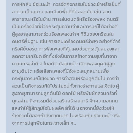
การหกล้ม ข้อแนะนำ: ควรจัดกิจกรรมในช่วงเช้าหรือเย็นที่
อากาศเย็นสบาย และเลือกพื้นที่ที่ปลอดภัย เช่น สวน
สาธารณะหรือในบ้าน การเล่นดนตรีหรือร้องเพลง ดนตรี
เป็นเครื่องมือที่ช่วยกระตุ้นความจำและอารมณ์ได้อย่างดี
ผู้สูงอายุสามารถร่วมร้องเพลงเก่าๆ ที่ชื่นชอบหรือเล่น
ดนตรีพื้นฐาน เช่น การเล่นเครื่องดนตรีง่ายๆ อย่างกีต้าร์
หรือคีย์บอร์ด การฟังเพลงที่คุ้นเคยช่วยกระตุ้นสมองและ
ลดความเครียด อีกทั้งยังเป็นการสร้างความสุขที่มาจาก
ความทรงจำดี ๆ ในอดีต ข้อแนะนำ: เปิดเพลงยุคที่ผู้สูง
อายุเติบโต หรือเลือกเพลงที่มีจังหวะสนุกสนานเพื่อ
กระตุ้นอารมณ์เชิงบวก การทำสวนหรือปลูกต้นไม้ การทำ
สวนเป็นกิจกรรมที่ให้ประโยชน์ทั้งทางร่างกายและจิตใจ ผู้
สูงอายุสามารถปลูกต้นไม้ ดอกไม้ หรือพืชผักสวนครัวที่
ดูแลง่าย กิจกรรมนี้ช่วยเสริมสร้างสมาธิ ฝึกความอดทน
และทำให้รู้สึกภูมิใจในผลลัพธ์ที่ได้ นอกจากนี้ยังช่วยให้
ร่างกายได้ออกกำลังกายเบาๆ ไปพร้อมกัน ข้อแนะนำ: เริ่ม
จากการปลูกพืชในกระถางเล็ก ๆ…