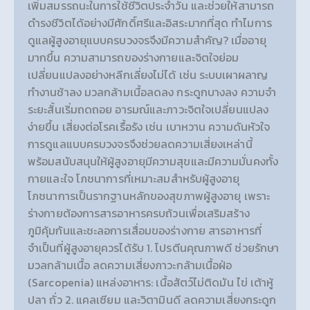
เพิ่มสมรรถนะในการใช้ชีวิตประจำวัน และช่วยให้สามารถ
ดำรงชีวิตได้อย่างมีศักดิ์ศรีและอิสระมากที่สุด ทำไมการ
ดูแลผู้สูงอายุแบบครบวงจรจึงมีความสำคัญ? เมื่ออายุ
มากขึ้น ความสามารถของร่างกายและจิตใจย่อม
เปลี่ยนแปลงอย่างหลีกเลี่ยงไม่ได้ เช่น ระบบเผาผลาญ
ทำงานช้าลง มวลกล้ามเนื้อลดลง กระดูกบางลง ความจำ
ระยะสั้นเริ่มถดถอย อารมณ์และภาวะจิตใจเปลี่ยนแปลง
ง่ายขึ้น เสี่ยงต่อโรคเรื้อรัง เช่น เบาหวาน ความดันหัวใจ
การดูแลแบบครบวงจรจึงช่วยลดความเสี่ยงเหล่านี้
พร้อมสนับสนุนให้ผู้สูงอายุมีความสุขและมีความมั่นคงทั้ง
กายและใจ โภชนาการที่เหมาะสมสำหรับผู้สูงอายุ
โภชนาการเป็นรากฐานหลักของสุขภาพผู้สูงอายุ เพราะ
ร่างกายต้องการสารอาหารครบถ้วนเพื่อเสริมสร้าง
ภูมิคุ้มกันและชะลอการเสื่อมของร่างกาย สารอาหารที่
จำเป็นที่ผู้สูงอายุควรได้รับ 1. โปรตีนคุณภาพดี ช่วยรักษา
มวลกล้ามเนื้อ ลดความเสี่ยงภาวะกล้ามเนื้อฝ่อ
(Sarcopenia) แหล่งอาหาร: เนื้อสัตว์ไม่ติดมัน ไข่ เต้าหู้
ปลา ถั่ว 2. แคลเซียม และวิตามินดี ลดความเสี่ยงกระดูก