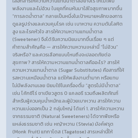
เลือกสารให้ความหวานแทนน้ำตาลอย่างไร ให้ไม่เพิ่ม
พลังงานและไม่อ้วน ในยุคที่คนหันมาใส่ใจสุขภาพมากขึ้น
“การลดน้ำตาล” กลายเป็นหนึ่งในเป้าหมายหลักของการ
ดูแลรูปร่างและควบคุมโรค เช่น เบาหวาน ความดันโลหิต
สูง และโรคหัวใจ สารให้ความหวานแทนน้ำตาล
(Sweetener) จึงได้รับความนิยมมากขึ้นเรื่อย ๆ แต่
คำถามสำคัญคือ — สารให้ความหวานเหล่านี้ “ไม่อ้วน”
จริงหรือ? และควรเลือกแบบไหนถึงจะปลอดภัยต่อ
สุขภาพ? สารให้ความหวานแทนน้ำตาลคืออะไร? สารให้
ความหวานแทนน้ำตาล (Sugar Substitutes) คือสารที่ให้
รสหวานเหมือนน้ำตาล แต่ให้พลังงานต่ำมาก หรือแทบ
ไม่มีพลังงานเลย นิยมใช้ในเครื่องดื่ม “สูตรไม่มีน้ำตาล”
เช่น โค้กซีโร่ ชาเขียวสูตร 0 แคลอรี รวมถึงผลิตภัณฑ์
สำหรับผู้ควบคุมน้ำหนักและผู้ป่วยเบาหวาน สารให้ความ
หวานแบ่งออกเป็น 2 กลุ่มใหญ่ ได้แก่ 1. สารให้ความหวาน
จากธรรมชาติ (Natural Sweeteners) ได้จากพืชหรือ
แหล่งธรรมชาติ เช่น หญ้าหวาน (Stevia) มังค์ฟรุต
(Monk Fruit) แทกาโตส (Tagatose) สารเหล่านี้ให้