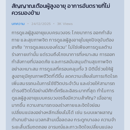
สัญญาณเตือนผู้สูงอายุ อาการอันตรายที่ไม่
ควรมองข้าม
บทความ
24/12/2025
3K
Views
การดูแลผู้สูงอายุแบบครบวงจร: โภชนาการ ออกกำลัง
กาย และสุขภาพจิต การดูแลผู้สูงอายุในยุคปัจจุบันต้อง
อาศัย “การดูแลแบบองค์รวม” ไม่ใช่เพียงการดูแลด้าน
ร่างกายเท่านั้น แต่รวมถึงโภชนาการที่เหมาะสม การออก
กำลังกายที่ปลอดภัย และการสนับสนุนด้านสุขภาพจิต
อย่างเหมาะสม การดูแลที่ครอบคลุมทั้ง 3 มิตินี้ช่วยให้ผู้
สูงอายุมีคุณภาพชีวิตที่ดีขึ้น ลดความเสี่ยงในการเกิดโรค
เพิ่มสมรรถนะในการใช้ชีวิตประจำวัน และช่วยให้สามารถ
ดำรงชีวิตได้อย่างมีศักดิ์ศรีและอิสระมากที่สุด ทำไมการ
ดูแลผู้สูงอายุแบบครบวงจรจึงมีความสำคัญ? เมื่ออายุ
มากขึ้น ความสามารถของร่างกายและจิตใจย่อม
เปลี่ยนแปลงอย่างหลีกเลี่ยงไม่ได้ เช่น ระบบเผาผลาญ
ทำงานช้าลง มวลกล้ามเนื้อลดลง กระดูกบางลง ความจำ
ระยะสั้นเริ่มถดถอย อารมณ์และภาวะจิตใจเปลี่ยนแปลง