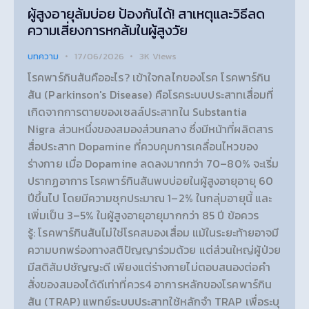
ผู้สูงอายุล้มบ่อย ป้องกันได้! สาเหตุและวิธีลด
ความเสี่ยงการหกล้มในผู้สูงวัย
บทความ
17/06/2026
3K
Views
โรคพาร์กินสันคืออะไร? เข้าใจกลไกของโรค โรคพาร์กิน
สัน (Parkinson's Disease) คือโรคระบบประสาทเสื่อมที่
เกิดจากการตายของเซลล์ประสาทใน Substantia
Nigra ส่วนหนึ่งของสมองส่วนกลาง ซึ่งมีหน้าที่ผลิตสาร
สื่อประสาท Dopamine ที่ควบคุมการเคลื่อนไหวของ
ร่างกาย เมื่อ Dopamine ลดลงมากกว่า 70–80% จะเริ่ม
ปรากฏอาการ โรคพาร์กินสันพบบ่อยในผู้สูงอายุอายุ 60
ปีขึ้นไป โดยมีความชุกประมาณ 1–2% ในกลุ่มอายุนี้ และ
เพิ่มเป็น 3–5% ในผู้สูงอายุอายุมากกว่า 85 ปี ข้อควร
รู้: โรคพาร์กินสันไม่ใช่โรคสมองเสื่อม แม้ในระยะท้ายอาจมี
ความบกพร่องทางสติปัญญาร่วมด้วย แต่ส่วนใหญ่ผู้ป่วย
มีสติสัมปชัญญะดี เพียงแต่ร่างกายไม่ตอบสนองต่อคำ
สั่งของสมองได้ดีเท่าที่ควร4 อาการหลักของโรคพาร์กิน
สัน (TRAP) แพทย์ระบบประสาทใช้หลักจำ TRAP เพื่อระบุ