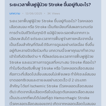
ระยะเวลาฟื้นฟูผู้ป่วย Stroke ขึ้นอยู่กับอะไร?
บทความ
12/06/2025
3K
Views
ระยะเวลาฟื้นฟูผู้ป่วย Stroke ขึ้นอยู่กับอะไร? โรคหลอด
เลือดสมอง หรือ Stroke เป็นภัยเงียบที่ส่งผลกระทบต่อ
การดำเนินชีวิตในทุกมิติ แม้ผู้ป่วยจะรอดพ้นจากภาวะ
เฉียบพลันได้ แต่ระยะเวลาการฟื้นฟูร่างกายหลังจากนั้น
เป็นเรื่องสำคัญที่ต้องได้รับการดูแลอย่างต่อเนื่อง ซึ่งขึ้น
อยู่กับหลายปัจจัยร่วมกัน บทความนี้จะพาคุณมาทำความ
เข้าใจถึงปัจจัยต่าง ๆ ที่มีผลต่อระยะเวลาการฟื้นฟูผู้ป่วย
Stroke และแนวทางการดูแลที่เหมาะสม Stroke คืออะไร?
ทำไมจึงต้องรีบฟื้นฟู Stroke หรือ โรคหลอดเลือดสมอง
คือภาวะที่เลือดไปเลี้ยงสมองไม่เพียงพอ ทำให้เซลล์สมอง
ขาดออกซิเจนและตายลงอย่างรวดเร็ว มี 2 ประเภท
สำคัญ ได้แก่ Ischemic Stroke (โรคหลอดเลือดสมอง
ตีบ) เกิดจากลิ่มเลือดหรือไขมันอุดตันหลอดเลือดสมอง
เป็นประเภทที่พบได้บ่อยที่สุด Hemorrhagic Stroke
(โรคหลอดเลือดสมองแตก) เกิดจากหลอดเลือดในสมอง