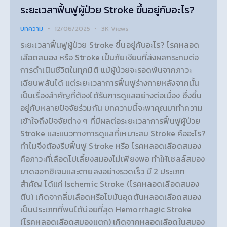
ระยะเวลาฟื้นฟูผู้ป่วย Stroke ขึ้นอยู่กับอะไร?
บทความ
12/06/2025
3K
Views
ระยะเวลาฟื้นฟูผู้ป่วย Stroke ขึ้นอยู่กับอะไร? โรคหลอด
เลือดสมอง หรือ Stroke เป็นภัยเงียบที่ส่งผลกระทบต่อ
การดำเนินชีวิตในทุกมิติ แม้ผู้ป่วยจะรอดพ้นจากภาวะ
เฉียบพลันได้ แต่ระยะเวลาการฟื้นฟูร่างกายหลังจากนั้น
เป็นเรื่องสำคัญที่ต้องได้รับการดูแลอย่างต่อเนื่อง ซึ่งขึ้น
อยู่กับหลายปัจจัยร่วมกัน บทความนี้จะพาคุณมาทำความ
เข้าใจถึงปัจจัยต่าง ๆ ที่มีผลต่อระยะเวลาการฟื้นฟูผู้ป่วย
Stroke และแนวทางการดูแลที่เหมาะสม Stroke คืออะไร?
ทำไมจึงต้องรีบฟื้นฟู Stroke หรือ โรคหลอดเลือดสมอง
คือภาวะที่เลือดไปเลี้ยงสมองไม่เพียงพอ ทำให้เซลล์สมอง
ขาดออกซิเจนและตายลงอย่างรวดเร็ว มี 2 ประเภท
สำคัญ ได้แก่ Ischemic Stroke (โรคหลอดเลือดสมอง
ตีบ) เกิดจากลิ่มเลือดหรือไขมันอุดตันหลอดเลือดสมอง
เป็นประเภทที่พบได้บ่อยที่สุด Hemorrhagic Stroke
(โรคหลอดเลือดสมองแตก) เกิดจากหลอดเลือดในสมอง