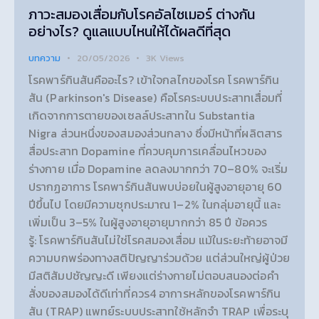
ภาวะสมองเสื่อมกับโรคอัลไซเมอร์ ต่างกัน
อย่างไร? ดูแลแบบไหนให้ได้ผลดีที่สุด
บทความ
20/05/2026
3K
Views
โรคพาร์กินสันคืออะไร? เข้าใจกลไกของโรค โรคพาร์กิน
สัน (Parkinson's Disease) คือโรคระบบประสาทเสื่อมที่
เกิดจากการตายของเซลล์ประสาทใน Substantia
Nigra ส่วนหนึ่งของสมองส่วนกลาง ซึ่งมีหน้าที่ผลิตสาร
สื่อประสาท Dopamine ที่ควบคุมการเคลื่อนไหวของ
ร่างกาย เมื่อ Dopamine ลดลงมากกว่า 70–80% จะเริ่ม
ปรากฏอาการ โรคพาร์กินสันพบบ่อยในผู้สูงอายุอายุ 60
ปีขึ้นไป โดยมีความชุกประมาณ 1–2% ในกลุ่มอายุนี้ และ
เพิ่มเป็น 3–5% ในผู้สูงอายุอายุมากกว่า 85 ปี ข้อควร
รู้: โรคพาร์กินสันไม่ใช่โรคสมองเสื่อม แม้ในระยะท้ายอาจมี
ความบกพร่องทางสติปัญญาร่วมด้วย แต่ส่วนใหญ่ผู้ป่วย
มีสติสัมปชัญญะดี เพียงแต่ร่างกายไม่ตอบสนองต่อคำ
สั่งของสมองได้ดีเท่าที่ควร4 อาการหลักของโรคพาร์กิน
สัน (TRAP) แพทย์ระบบประสาทใช้หลักจำ TRAP เพื่อระบุ