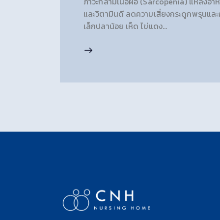
ภาวะกล้ามเนื้อฝ่อ (Sarcopenia) แหล่งอาหาร: 
และวิตามินดี ลดความเสี่ยงกระดูกพรุนแล
เล็กปลาน้อย เห็ด ไข่แดง…