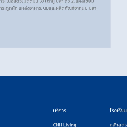
เนื้อสัตว์ไม่ติดมัน ไข่ เต้าหู้ ปลา ถั่ว 2. แคลเซียม
ะกระดูกหัก แหล่งอาหาร: นมและผลิตภัณฑ์จากนม ปลา
บริการ
โรงเรีย
CNH Living
หลักสูต