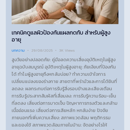
เทคนิคดูแลผิวป้องกันแผลกดทับ สำหรับผู้สูง
อายุ
บทความ
29/08/2025
3K
Views
สูงวัยอย่างปลอดภัย: คู่มือลดความเสี่ยงอุบัติเหตุในผู้สูง
อายุฉบับสมบูรณ์ อุบัติเหตุในผู้สูงอายุ: ภัยเงียบที่ป้องกัน
ได้ ทำไมผู้สูงอายุถึงหกล้มบ่อย? ทำความเข้าใจการ
เปลี่ยนแปลงของร่างกาย สายตาที่พร่ามัวและการได้ยินที่
ลดลง: ผลกระทบต่อการรับรู้สิ่งรอบข้างและเสียงเตือน
การรับรู้ประสาทสัมผัสที่เสื่อมลง: การรับรู้ความร้อน-เย็น
ที่ลดลง เสี่ยงต่อการบาดเจ็บ ปัญหาการทรงตัวและกล้าม
เนื้ออ่อนแรง: เสี่ยงต่อการเสียหลัก หกล้มง่าย ปัจจัย
ภายนอกที่เพิ่มความเสี่ยง: สภาพแวดล้อม พฤติกรรม
และของใช้ สภาพแวดล้อมภายในบ้าน: จัดอย่างไรให้