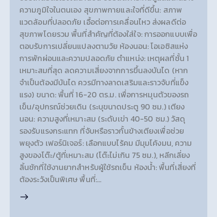
ความภูมิใจในตนเอง สุขภาพกายและใจที่ดีขึ้น: สภาพ
แวดล้อมที่ปลอดภัย เอื้อต่อการเคลื่อนไหว ส่งผลดีต่อ
สุขภาพโดยรวม พื้นที่สำคัญที่ต้องใส่ใจ: การออกแบบเพื่อ
ตอบรับการเปลี่ยนแปลงตามวัย ห้องนอน: โอเอซิสแห่ง
การพักผ่อนและความปลอดภัย ตำแหน่ง: เหตุผลที่ชั้น 1
เหมาะสมที่สุด ลดความเสี่ยงจากการขึ้นลงบันได (หาก
จำเป็นต้องมีบันได ควรมีทางลาดเสริมและราวจับที่แข็ง
แรง) ขนาด: พื้นที่ 16-20 ตร.ม. เพื่อการหมุนตัวของรถ
เข็น/อุปกรณ์ช่วยเดิน (ระบุขนาดประตู 90 ซม.) เตียง
นอน: ความสูงที่เหมาะสม (ระดับเข่า 40-50 ซม.) วัสดุ
รองรับแรงกระแทก ที่จับหรือราวกั้นข้างเตียงเพื่อช่วย
พยุงตัว เฟอร์นิเจอร์: เลือกแบบไร้คม มีมุมโค้งมน, ความ
สูงของโต๊ะ/ตู้ที่เหมาะสม (โต๊ะไม่เกิน 75 ซม.), หลีกเลี่ยง
ลิ้นชักที่ใช้งานยากสำหรับผู้ใช้รถเข็น ห้องน้ำ: พื้นที่เสี่ยงที่
ต้องระวังเป็นพิเศษ พื้นที่:…