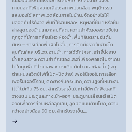
เนื้ออ่อนแรง: เสี่ยงต่อการเสียหลัก หกล้มง่าย ปัจจัย
ภายนอกที่เพิ่มความเสี่ยง: สภาพแวดล้อม พฤติกรรม
และของใช้ สภาพแวดล้อมภายในบ้าน: จัดอย่างไรให้
ปลอดภัยไร้กังวล พื้นที่ใช้งานหลัก: เหตุผลที่ชั้น 1 หรือชั้น
ล่างสุดของบ้านเหมาะสมที่สุด, ความสำคัญของราวจับใน
ทุกจุดที่มีการเคลื่อนไหว ห้องน้ำ: พื้นที่อันตรายอันดับ
ต้นๆ – การเลือกพื้นผิวไม่ลื่น, การติดตั้งราวจับข้างโถ
สุขภัณฑ์และบริเวณอาบน้ำ, การใช้ชักโครก, เก้าอี้นั่งอาบ
น้ำ แสงสว่าง: ความสำคัญของแสงที่เพียงพอแต่ไม่จ้าเกิน
ไปในทุกพื้นที่ โดยเฉพาะทางเดิน บันได และห้องน้ำ (ระบุ
ตำแหน่งสวิตช์ไฟที่เปิด-ปิดง่าย) เฟอร์นิเจอร์: การเลือก
เฟอร์นิเจอร์ไร้คม, ติดยางกันกระแทก, ความสูงที่เหมาะสม
(โต๊ะไม่เกิน 75 ซม. สำหรับรถเข็น), เก้าอี้มีพนักพิงและที่
วางแขน ประตูและทางเข้า-ออก: ประตูบานเลื่อนหรือเปิด
ออกเพื่อการช่วยเหลือฉุกเฉิน, ลูกบิดแบบก้านโยก, ความ
กว้างอย่างน้อย 90 ซม. สำหรับรถเข็น,…