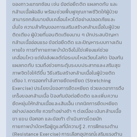
ของภาวะแทรกซ้อน เช่น ข้อต่อยึดติด แผลกดทับ และ
กล้ามเนื้อฝ่อลีบ พร้อมช่วยฟื้นฟูคุณภาพชีวิตให้ผู้ป่วย
สามารถกลับมาขยับเคลื่อนไหวได้อย่างปลอดภัยและ
มั่นใจ ความสำคัญของการเสริมสร้างกล้ามเนื้อในผู้ป่วย
ติดเตียง ผู้ป่วยที่นอนติดเตียงนาน ๆ มักประสบปัญหา
กล้ามเนื้ออ่อนแรง ข้อต่อยึดติด และปัญหาระบบทางเดิน
หายใจ การทำกายภาพบำบัดจึงไม่ใช่เพียงแค่ช่วย
เคลื่อนไหว แต่ยังส่งผลดีต่อระบบไหลเวียนโลหิต ป้องกัน
แผลกดทับ รวมถึงช่วยกระตุ้นระบบประสาทและเสริมสุข
ภาพจิตใจให้ดีขึ้น วิธีเสริมสร้างกล้ามเนื้อในผู้ป่วยติด
เตียง 1. การออกกำลังกายยืดเหยียด (Stretching
Exercise) ประโยชน์ของการยืดเหยียด ช่วยลดอาการตึง
เกร็งของกล้ามเนื้อ ป้องกันข้อต่อยึดติด และเพิ่มความ
ยืดหยุ่นให้กล้ามเนื้อและเส้นเอ็น เทคนิคการยืดเหยียด
อย่างปลอดภัย ควรทำอย่างช้า ๆ ต่อเนื่อง เน้นกล้ามเนื้อ
ขา แขน ข้อศอก และข้อเท้า ดำเนินการโดยนัก
กายภาพบำบัดหรือผู้ดูแลที่มีความรู้ 2. การฝึกแรงต้าน
(Resistance Exercise) การเลือกอุปกรณ์เสริมแรงต้าน