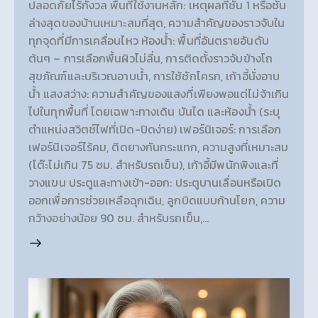
ปลอดภัยไร้กังวล พื้นที่ใช้งานหลัก: เหตุผลที่ชั้น 1 หรือชั้น
ล่างสุดของบ้านเหมาะสมที่สุด, ความสำคัญของราวจับใน
ทุกจุดที่มีการเคลื่อนไหว ห้องน้ำ: พื้นที่อันตรายอันดับ
ต้นๆ – การเลือกพื้นผิวไม่ลื่น, การติดตั้งราวจับข้างโถ
สุขภัณฑ์และบริเวณอาบน้ำ, การใช้ชักโครก, เก้าอี้นั่งอาบ
น้ำ แสงสว่าง: ความสำคัญของแสงที่เพียงพอแต่ไม่จ้าเกิน
ไปในทุกพื้นที่ โดยเฉพาะทางเดิน บันได และห้องน้ำ (ระบุ
ตำแหน่งสวิตช์ไฟที่เปิด-ปิดง่าย) เฟอร์นิเจอร์: การเลือก
เฟอร์นิเจอร์ไร้คม, ติดยางกันกระแทก, ความสูงที่เหมาะสม
(โต๊ะไม่เกิน 75 ซม. สำหรับรถเข็น), เก้าอี้มีพนักพิงและที่
วางแขน ประตูและทางเข้า-ออก: ประตูบานเลื่อนหรือเปิด
ออกเพื่อการช่วยเหลือฉุกเฉิน, ลูกบิดแบบก้านโยก, ความ
กว้างอย่างน้อย 90 ซม. สำหรับรถเข็น,…