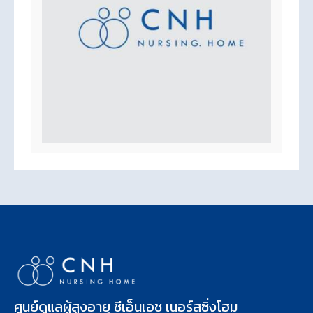
ศูนย์ดูแลผู้สูงอายุ ซีเอ็นเอช เนอร์สซิ่งโฮม