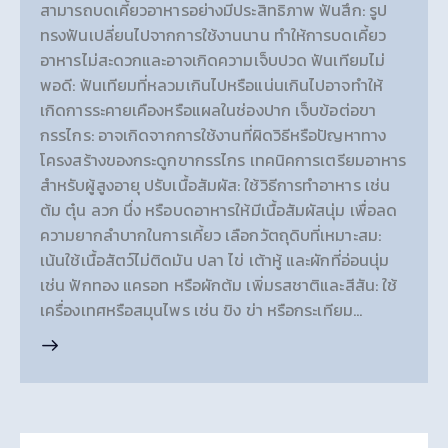
สามารถบดเคี้ยวอาหารอย่างมีประสิทธิภาพ ฟันสึก: รูป
ทรงฟันเปลี่ยนไปจากการใช้งานนาน ทำให้การบดเคี้ยว
อาหารไม่สะดวกและอาจเกิดความเจ็บปวด ฟันเทียมไม่
พอดี: ฟันเทียมที่หลวมเกินไปหรือแน่นเกินไปอาจทำให้
เกิดการระคายเคืองหรือแผลในช่องปาก เจ็บข้อต่อขา
กรรไกร: อาจเกิดจากการใช้งานที่ผิดวิธีหรือปัญหาทาง
โครงสร้างของกระดูกขากรรไกร เทคนิคการเตรียมอาหาร
สำหรับผู้สูงอายุ ปรับเนื้อสัมผัส: ใช้วิธีการทำอาหาร เช่น
ต้ม ตุ๋น ลวก นึ่ง หรือบดอาหารให้มีเนื้อสัมผัสนุ่ม เพื่อลด
ความยากลำบากในการเคี้ยว เลือกวัตถุดิบที่เหมาะสม:
เน้นใช้เนื้อสัตว์ไม่ติดมัน ปลา ไข่ เต้าหู้ และผักที่อ่อนนุ่ม
เช่น ฟักทอง แครอท หรือผักต้ม เพิ่มรสชาติและสีสัน: ใช้
เครื่องเทศหรือสมุนไพร เช่น ขิง ข่า หรือกระเทียม…