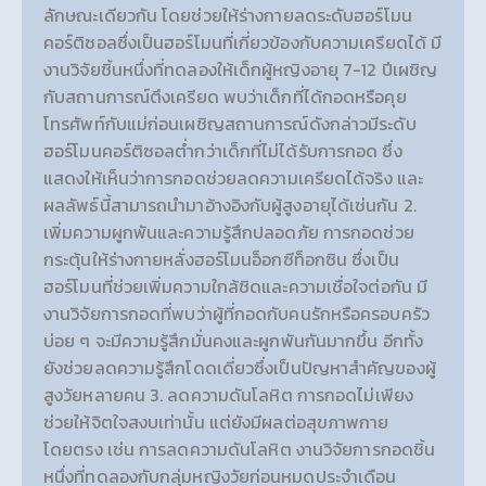
ลักษณะเดียวกัน โดยช่วยให้ร่างกายลดระดับฮอร์โมน
คอร์ติซอลซึ่งเป็นฮอร์โมนที่เกี่ยวข้องกับความเครียดได้ มี
งานวิจัยชิ้นหนึ่งที่ทดลองให้เด็กผู้หญิงอายุ 7-12 ปีเผชิญ
กับสถานการณ์ตึงเครียด พบว่าเด็กที่ได้กอดหรือคุย
โทรศัพท์กับแม่ก่อนเผชิญสถานการณ์ดังกล่าวมีระดับ
ฮอร์โมนคอร์ติซอลต่ำกว่าเด็กที่ไม่ได้รับการกอด ซึ่ง
แสดงให้เห็นว่าการกอดช่วยลดความเครียดได้จริง และ
ผลลัพธ์นี้สามารถนำมาอ้างอิงกับผู้สูงอายุได้เช่นกัน 2.
เพิ่มความผูกพันและความรู้สึกปลอดภัย การกอดช่วย
กระตุ้นให้ร่างกายหลั่งฮอร์โมนอ็อกซีท็อกซิน ซึ่งเป็น
ฮอร์โมนที่ช่วยเพิ่มความใกล้ชิดและความเชื่อใจต่อกัน มี
งานวิจัยการกอดที่พบว่าผู้ที่กอดกับคนรักหรือครอบครัว
บ่อย ๆ จะมีความรู้สึกมั่นคงและผูกพันกันมากขึ้น อีกทั้ง
ยังช่วยลดความรู้สึกโดดเดี่ยวซึ่งเป็นปัญหาสำคัญของผู้
สูงวัยหลายคน 3. ลดความดันโลหิต การกอดไม่เพียง
ช่วยให้จิตใจสงบเท่านั้น แต่ยังมีผลต่อสุขภาพกาย
โดยตรง เช่น การลดความดันโลหิต งานวิจัยการกอดชิ้น
หนึ่งที่ทดลองกับกลุ่มหญิงวัยก่อนหมดประจำเดือน