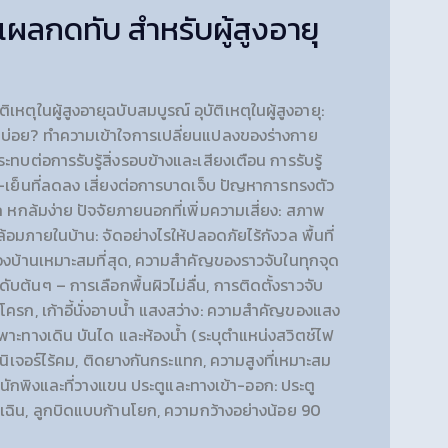
แผลกดทับ สำหรับผู้สูงอายุ
ิเหตุในผู้สูงอายุฉบับสมบูรณ์ อุบัติเหตุในผู้สูงอายุ:
กล้มบ่อย? ทำความเข้าใจการเปลี่ยนแปลงของร่างกาย
ทบต่อการรับรู้สิ่งรอบข้างและเสียงเตือน การรับรู้
อน-เย็นที่ลดลง เสี่ยงต่อการบาดเจ็บ ปัญหาการทรงตัว
ก หกล้มง่าย ปัจจัยภายนอกที่เพิ่มความเสี่ยง: สภาพ
ภายในบ้าน: จัดอย่างไรให้ปลอดภัยไร้กังวล พื้นที่
ุดของบ้านเหมาะสมที่สุด, ความสำคัญของราวจับในทุกจุด
ันดับต้นๆ – การเลือกพื้นผิวไม่ลื่น, การติดตั้งราวจับ
โครก, เก้าอี้นั่งอาบน้ำ แสงสว่าง: ความสำคัญของแสง
เฉพาะทางเดิน บันได และห้องน้ำ (ระบุตำแหน่งสวิตช์ไฟ
อร์นิเจอร์ไร้คม, ติดยางกันกระแทก, ความสูงที่เหมาะสม
มีพนักพิงและที่วางแขน ประตูและทางเข้า-ออก: ประตู
กเฉิน, ลูกบิดแบบก้านโยก, ความกว้างอย่างน้อย 90