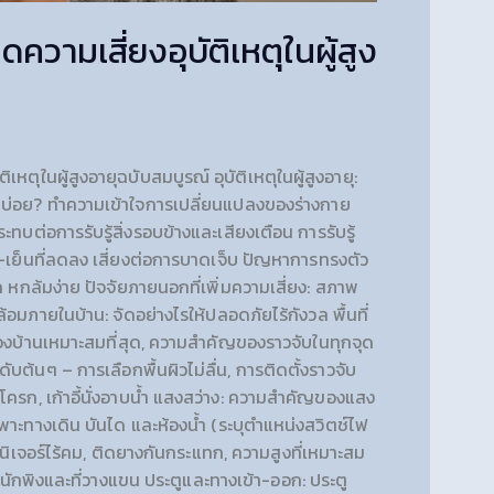
ความเสี่ยงอุบัติเหตุในผู้สูง
ิเหตุในผู้สูงอายุฉบับสมบูรณ์ อุบัติเหตุในผู้สูงอายุ:
กล้มบ่อย? ทำความเข้าใจการเปลี่ยนแปลงของร่างกาย
ทบต่อการรับรู้สิ่งรอบข้างและเสียงเตือน การรับรู้
อน-เย็นที่ลดลง เสี่ยงต่อการบาดเจ็บ ปัญหาการทรงตัว
ก หกล้มง่าย ปัจจัยภายนอกที่เพิ่มความเสี่ยง: สภาพ
ภายในบ้าน: จัดอย่างไรให้ปลอดภัยไร้กังวล พื้นที่
ุดของบ้านเหมาะสมที่สุด, ความสำคัญของราวจับในทุกจุด
ันดับต้นๆ – การเลือกพื้นผิวไม่ลื่น, การติดตั้งราวจับ
โครก, เก้าอี้นั่งอาบน้ำ แสงสว่าง: ความสำคัญของแสง
เฉพาะทางเดิน บันได และห้องน้ำ (ระบุตำแหน่งสวิตช์ไฟ
อร์นิเจอร์ไร้คม, ติดยางกันกระแทก, ความสูงที่เหมาะสม
มีพนักพิงและที่วางแขน ประตูและทางเข้า-ออก: ประตู