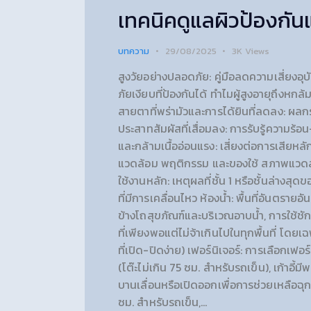
เทคนิคดูแลผิวป้องกัน
บทความ
29/08/2025
3K
Views
สูงวัยอย่างปลอดภัย: คู่มือลดความเสี่ยงอุบัต
ภัยเงียบที่ป้องกันได้ ทำไมผู้สูงอายุถึงห
สายตาที่พร่ามัวและการได้ยินที่ลดลง: ผลกระ
ประสาทสัมผัสที่เสื่อมลง: การรับรู้ความร้
และกล้ามเนื้ออ่อนแรง: เสี่ยงต่อการเสียหลั
แวดล้อม พฤติกรรม และของใช้ สภาพแวดล้อม
ใช้งานหลัก: เหตุผลที่ชั้น 1 หรือชั้นล่างส
ที่มีการเคลื่อนไหว ห้องน้ำ: พื้นที่อันตรายอ
ข้างโถสุขภัณฑ์และบริเวณอาบน้ำ, การใช้ชัก
ที่เพียงพอแต่ไม่จ้าเกินไปในทุกพื้นที่ โดย
ที่เปิด-ปิดง่าย) เฟอร์นิเจอร์: การเลือกเฟ
(โต๊ะไม่เกิน 75 ซม. สำหรับรถเข็น), เก้าอี้
บานเลื่อนหรือเปิดออกเพื่อการช่วยเหลือฉุ
ซม. สำหรับรถเข็น,…