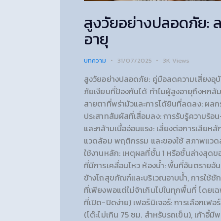
สูงวัยอย่างปลอดภัย: ลด
อายุ
บทความ
31/07/2025
3K
Views
สูงวัยอย่างปลอดภัย: คู่มือลดความเสี่ยงอุบัต
ภัยเงียบที่ป้องกันได้ ทำไมผู้สูงอายุถึงห
สายตาที่พร่ามัวและการได้ยินที่ลดลง: ผลกระ
ประสาทสัมผัสที่เสื่อมลง: การรับรู้ความร้
และกล้ามเนื้ออ่อนแรง: เสี่ยงต่อการเสียหลั
แวดล้อม พฤติกรรม และของใช้ สภาพแวดล้อม
ใช้งานหลัก: เหตุผลที่ชั้น 1 หรือชั้นล่างส
ที่มีการเคลื่อนไหว ห้องน้ำ: พื้นที่อันตรายอ
ข้างโถสุขภัณฑ์และบริเวณอาบน้ำ, การใช้ชัก
ที่เพียงพอแต่ไม่จ้าเกินไปในทุกพื้นที่ โดย
ที่เปิด-ปิดง่าย) เฟอร์นิเจอร์: การเลือกเฟ
(โต๊ะไม่เกิน 75 ซม. สำหรับรถเข็น), เก้าอี้