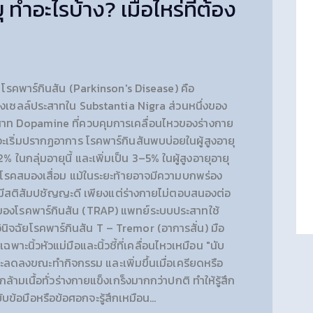
ทำอะไรบ้าง? เมื่อไหร่ที่ต้อง
โรคพาร์กินสัน (Parkinson's Disease) คือ
งเซลล์ประสาทใน Substantia Nigra ส่วนหนึ่งของ
ระสาท Dopamine ที่ควบคุมการเคลื่อนไหวของร่างกาย
ริ่มปรากฏอาการ โรคพาร์กินสันพบบ่อยในผู้สูงอายุ
ในกลุ่มอายุนี้ และเพิ่มเป็น 3–5% ในผู้สูงอายุอายุ
่ใช่โรคสมองเสื่อม แม้ในระยะท้ายอาจมีความบกพร่อง
ยมีสติสัมปชัญญะดี เพียงแต่ร่างกายไม่ตอบสนองต่อ
กของโรคพาร์กินสัน (TRAP) แพทย์ระบบประสาทใช้
วินิจฉัยโรคพาร์กินสัน T – Tremor (อาการสั่น) มือ
ะนิ้วหัวแม่มือและนิ้วชี้ที่เคลื่อนไหวเหมือน "นับ
จะลดลงขณะทำกิจกรรม และเพิ่มขึ้นเมื่อเครียดหรือ
กล้ามเนื้อทั่วร่างกายแข็งเกร็งมากกว่าปกติ ทำให้รู้สึก
บข้อมือหรือข้อศอกจะรู้สึกเหมือน…