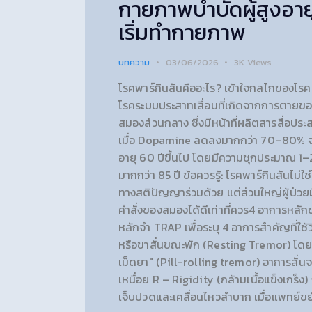
กายภาพบำบัดผู้สูงอายุ 
เริ่มทำกายภาพ
บทความ
03/06/2026
3K
Views
โรคพาร์กินสันคืออะไร? เข้าใจกลไกของโรค 
โรคระบบประสาทเสื่อมที่เกิดจากการตายขอ
สมองส่วนกลาง ซึ่งมีหน้าที่ผลิตสารสื่อป
เมื่อ Dopamine ลดลงมากกว่า 70–80% จะเ
อายุ 60 ปีขึ้นไป โดยมีความชุกประมาณ 1–2% 
มากกว่า 85 ปี ข้อควรรู้: โรคพาร์กินสันไม
ทางสติปัญญาร่วมด้วย แต่ส่วนใหญ่ผู้ป่ว
คำสั่งของสมองได้ดีเท่าที่ควร4 อาการหลั
หลักจำ TRAP เพื่อระบุ 4 อาการสำคัญที่ใช้
หรือขาสั่นขณะพัก (Resting Tremor) โดยเฉพา
เม็ดยา" (Pill-rolling tremor) อาการสั่น
เหนื่อย R – Rigidity (กล้ามเนื้อแข็งเกร็ง) 
เจ็บปวดและเคลื่อนไหวลำบาก เมื่อแพทย์ขยั