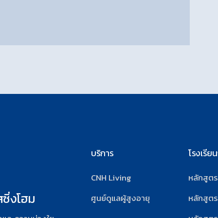
บริการ
โรงเรีย
CNH Living
หลักสูต
สซิ่งโฮม
ศูนย์ดูแลผู้สูงอายุ
หลักสูตร