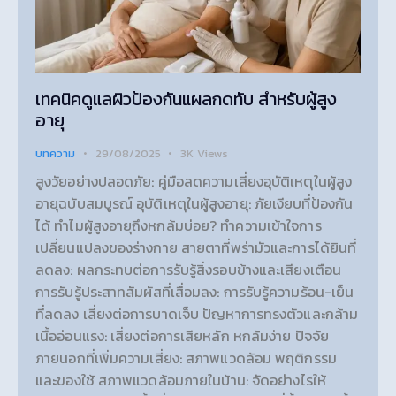
เทคนิคดูแลผิวป้องกันแผลกดทับ สำหรับผู้สูง
อายุ
บทความ
29/08/2025
3K
Views
สูงวัยอย่างปลอดภัย: คู่มือลดความเสี่ยงอุบัติเหตุในผู้สูง
อายุฉบับสมบูรณ์ อุบัติเหตุในผู้สูงอายุ: ภัยเงียบที่ป้องกัน
ได้ ทำไมผู้สูงอายุถึงหกล้มบ่อย? ทำความเข้าใจการ
เปลี่ยนแปลงของร่างกาย สายตาที่พร่ามัวและการได้ยินที่
ลดลง: ผลกระทบต่อการรับรู้สิ่งรอบข้างและเสียงเตือน
การรับรู้ประสาทสัมผัสที่เสื่อมลง: การรับรู้ความร้อน-เย็น
ที่ลดลง เสี่ยงต่อการบาดเจ็บ ปัญหาการทรงตัวและกล้าม
เนื้ออ่อนแรง: เสี่ยงต่อการเสียหลัก หกล้มง่าย ปัจจัย
ภายนอกที่เพิ่มความเสี่ยง: สภาพแวดล้อม พฤติกรรม
และของใช้ สภาพแวดล้อมภายในบ้าน: จัดอย่างไรให้