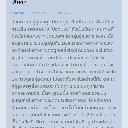
เสี่ยง?
บทความ
28/05/2025
3K
Views
ปอดบวมในผู้สูงอายุ: ทำไมฤดูฝนถึงเพิ่มความเสี่ยง? โรค
ทางเดินหายใจ อย่าง "ปอดบวม" ถือเป็นปัญหาสุขภาพที่
ต้องใส่ใจอย่างมาก โดยเฉพาะในกลุ่มผู้สูงอายุ เพราะเมื่อ
อายุเพิ่มขึ้น ระบบภูมิคุ้มกันและสมรรถภาพร่างกายจะลด
ลง ส่งผลให้ร่างกายต่อสู้กับเชื้อโรคได้น้อยลง ยิ่งในช่วง
ฤดูฝน ที่อากาศชื้นและเปลี่ยนแปลงบ่อย กลับยิ่งเพิ่ม
โอกาสเสี่ยงให้เกิด โรคปอดบวม ได้มากขึ้น บทความนี้จะ
พาทุกท่านมาทำความเข้าใจสาเหตุ อาการ แนวทางป้องกัน
และการดูแลผู้สูงอายุให้ปลอดภัยจากโรคร้ายนี้กัน สาเหตุ
ที่ผู้สูงอายุเสี่ยงปอดบวมในฤดูฝน 1. ระบบภูมิคุ้มกัน
ถดถอยตามวัย เมื่ออายุเพิ่มขึ้น การทำงานของระบบ
ภูมิคุ้มกันในร่างกายจะลดประสิทธิภาพลง ทำให้ร่างกาย
ป้องกันและกำจัดเชื้อโรคต่าง ๆ ได้ไม่ดีเท่าคนหนุ่มสาว จึง
ง่ายต่อการติดเชื้อในระบบทางเดินหายใจ 2. โรคประจำตัว
เป็นปัจจัยซ้ำเติม เบาหวาน ความดันโลหิตสูง โรคปอดอุด