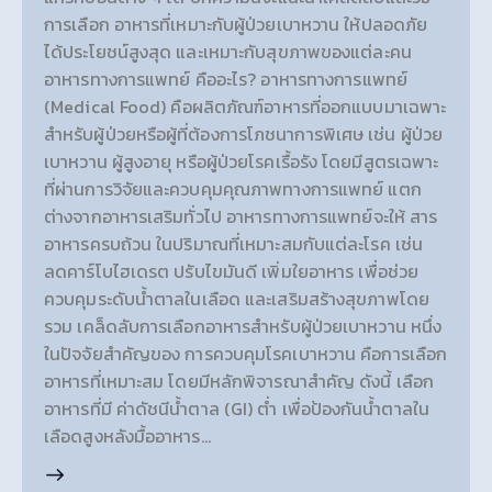
การเลือก อาหารที่เหมาะกับผู้ป่วยเบาหวาน ให้ปลอดภัย
ได้ประโยชน์สูงสุด และเหมาะกับสุขภาพของแต่ละคน
อาหารทางการแพทย์ คืออะไร? อาหารทางการแพทย์
(Medical Food) คือผลิตภัณฑ์อาหารที่ออกแบบมาเฉพาะ
สำหรับผู้ป่วยหรือผู้ที่ต้องการโภชนาการพิเศษ เช่น ผู้ป่วย
เบาหวาน ผู้สูงอายุ หรือผู้ป่วยโรคเรื้อรัง โดยมีสูตรเฉพาะ
ที่ผ่านการวิจัยและควบคุมคุณภาพทางการแพทย์ แตก
ต่างจากอาหารเสริมทั่วไป อาหารทางการแพทย์จะให้ สาร
อาหารครบถ้วน ในปริมาณที่เหมาะสมกับแต่ละโรค เช่น
ลดคาร์โบไฮเดรต ปรับไขมันดี เพิ่มใยอาหาร เพื่อช่วย
ควบคุมระดับน้ำตาลในเลือด และเสริมสร้างสุขภาพโดย
รวม เคล็ดลับการเลือกอาหารสำหรับผู้ป่วยเบาหวาน หนึ่ง
ในปัจจัยสำคัญของ การควบคุมโรคเบาหวาน คือการเลือก
อาหารที่เหมาะสม โดยมีหลักพิจารณาสำคัญ ดังนี้ เลือก
อาหารที่มี ค่าดัชนีน้ำตาล (GI) ต่ำ เพื่อป้องกันน้ำตาลใน
เลือดสูงหลังมื้ออาหาร…