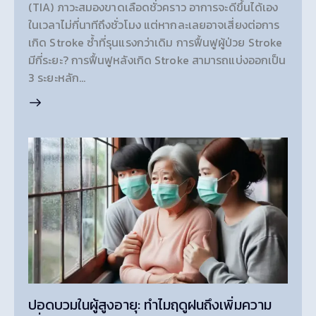
(TIA) ภาวะสมองขาดเลือดชั่วคราว อาการจะดีขึ้นได้เอง
ในเวลาไม่กี่นาทีถึงชั่วโมง แต่หากละเลยอาจเสี่ยงต่อการ
เกิด Stroke ซ้ำที่รุนแรงกว่าเดิม การฟื้นฟูผู้ป่วย Stroke
มีกี่ระยะ? การฟื้นฟูหลังเกิด Stroke สามารถแบ่งออกเป็น
3 ระยะหลัก…
ปอดบวมในผู้สูงอายุ: ทำไมฤดูฝนถึงเพิ่มความ