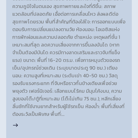
ความภูมิใจในตนเอง สุขภาพกายและใจที่ดีขึ้น: สภาพ
แวดล้อมที่ปลอดภัย เอื้อต่อการเคลื่อนไหว ส่งผลดีต่อ
สุขภาพโดยรวม พื้นที่สำคัญที่ต้องใส่ใจ: การออกแบบเพื่อ
ตอบรับการเปลี่ยนแปลงตามวัย ห้องนอน: โอเอซิสแห่ง
การพักผ่อนและความปลอดภัย ตำแหน่ง: เหตุผลที่ชั้น 1
เหมาะสมที่สุด ลดความเสี่ยงจากการขึ้นลงบันได (หาก
จำเป็นต้องมีบันได ควรมีทางลาดเสริมและราวจับที่แข็ง
แรง) ขนาด: พื้นที่ 16-20 ตร.ม. เพื่อการหมุนตัวของรถ
เข็น/อุปกรณ์ช่วยเดิน (ระบุขนาดประตู 90 ซม.) เตียง
นอน: ความสูงที่เหมาะสม (ระดับเข่า 40-50 ซม.) วัสดุ
รองรับแรงกระแทก ที่จับหรือราวกั้นข้างเตียงเพื่อช่วย
พยุงตัว เฟอร์นิเจอร์: เลือกแบบไร้คม มีมุมโค้งมน, ความ
สูงของโต๊ะ/ตู้ที่เหมาะสม (โต๊ะไม่เกิน 75 ซม.), หลีกเลี่ยง
ลิ้นชักที่ใช้งานยากสำหรับผู้ใช้รถเข็น ห้องน้ำ: พื้นที่เสี่ยงที่
ต้องระวังเป็นพิเศษ พื้นที่:…