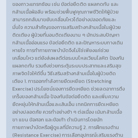
ของภาวะแทรกซ้อน เช่น ข้อต่อยึดติด แผลกดทับ และ
กล้ามเนื้อฝ่อลีบ พร้อมช่วยฟื้นฟูคุณภาพชีวิตให้ผู้ป่วย
สามารถกลับมาขยับเคลื่อนไหวได้อย่างปลอดภัยและ
มั่นใจ ความสำคัญของการเสริมสร้างกล้ามเนื้อในผู้ป่วย
ติดเตียง ผู้ป่วยที่นอนติดเตียงนาน ๆ มักประสบปัญหา
กล้ามเนื้ออ่อนแรง ข้อต่อยึดติด และปัญหาระบบทางเดิน
หายใจ การทำกายภาพบำบัดจึงไม่ใช่เพียงแค่ช่วย
เคลื่อนไหว แต่ยังส่งผลดีต่อระบบไหลเวียนโลหิต ป้องกัน
แผลกดทับ รวมถึงช่วยกระตุ้นระบบประสาทและเสริมสุข
ภาพจิตใจให้ดีขึ้น วิธีเสริมสร้างกล้ามเนื้อในผู้ป่วยติด
เตียง 1. การออกกำลังกายยืดเหยียด (Stretching
Exercise) ประโยชน์ของการยืดเหยียด ช่วยลดอาการตึง
เกร็งของกล้ามเนื้อ ป้องกันข้อต่อยึดติด และเพิ่มความ
ยืดหยุ่นให้กล้ามเนื้อและเส้นเอ็น เทคนิคการยืดเหยียด
อย่างปลอดภัย ควรทำอย่างช้า ๆ ต่อเนื่อง เน้นกล้ามเนื้อ
ขา แขน ข้อศอก และข้อเท้า ดำเนินการโดยนัก
กายภาพบำบัดหรือผู้ดูแลที่มีความรู้ 2. การฝึกแรงต้าน
(Resistance Exercise) การเลือกอุปกรณ์เสริมแรงต้าน