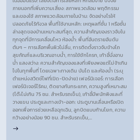
เนื้ออ่อนแรง: เสี่ยงต่อการเสียหลัก หกล้มง่าย ปัจจัย
ภายนอกที่เพิ่มความเสี่ยง: สภาพแวดล้อม พฤติกรรม
และของใช้ สภาพแวดล้อมภายในบ้าน: จัดอย่างไรให้
ปลอดภัยไร้กังวล พื้นที่ใช้งานหลัก: เหตุผลที่ชั้น 1 หรือชั้น
ล่างสุดของบ้านเหมาะสมที่สุด, ความสำคัญของราวจับใน
ทุกจุดที่มีการเคลื่อนไหว ห้องน้ำ: พื้นที่อันตรายอันดับ
ต้นๆ – การเลือกพื้นผิวไม่ลื่น, การติดตั้งราวจับข้างโถ
สุขภัณฑ์และบริเวณอาบน้ำ, การใช้ชักโครก, เก้าอี้นั่งอาบ
น้ำ แสงสว่าง: ความสำคัญของแสงที่เพียงพอแต่ไม่จ้าเกิน
ไปในทุกพื้นที่ โดยเฉพาะทางเดิน บันได และห้องน้ำ (ระบุ
ตำแหน่งสวิตช์ไฟที่เปิด-ปิดง่าย) เฟอร์นิเจอร์: การเลือก
เฟอร์นิเจอร์ไร้คม, ติดยางกันกระแทก, ความสูงที่เหมาะสม
(โต๊ะไม่เกิน 75 ซม. สำหรับรถเข็น), เก้าอี้มีพนักพิงและที่
วางแขน ประตูและทางเข้า-ออก: ประตูบานเลื่อนหรือเปิด
ออกเพื่อการช่วยเหลือฉุกเฉิน, ลูกบิดแบบก้านโยก, ความ
กว้างอย่างน้อย 90 ซม. สำหรับรถเข็น,…