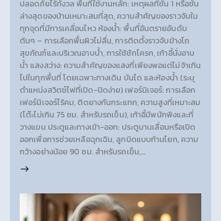
ปลอดภัยไร้กังวล พื้นที่ใช้งานหลัก: เหตุผลที่ชั้น 1 หรือชั้น
ล่างสุดของบ้านเหมาะสมที่สุด, ความสำคัญของราวจับใน
ทุกจุดที่มีการเคลื่อนไหว ห้องน้ำ: พื้นที่อันตรายอันดับ
ต้นๆ – การเลือกพื้นผิวไม่ลื่น, การติดตั้งราวจับข้างโถ
สุขภัณฑ์และบริเวณอาบน้ำ, การใช้ชักโครก, เก้าอี้นั่งอาบ
น้ำ แสงสว่าง: ความสำคัญของแสงที่เพียงพอแต่ไม่จ้าเกิน
ไปในทุกพื้นที่ โดยเฉพาะทางเดิน บันได และห้องน้ำ (ระบุ
ตำแหน่งสวิตช์ไฟที่เปิด-ปิดง่าย) เฟอร์นิเจอร์: การเลือก
เฟอร์นิเจอร์ไร้คม, ติดยางกันกระแทก, ความสูงที่เหมาะสม
(โต๊ะไม่เกิน 75 ซม. สำหรับรถเข็น), เก้าอี้มีพนักพิงและที่
วางแขน ประตูและทางเข้า-ออก: ประตูบานเลื่อนหรือเปิด
ออกเพื่อการช่วยเหลือฉุกเฉิน, ลูกบิดแบบก้านโยก, ความ
กว้างอย่างน้อย 90 ซม. สำหรับรถเข็น,…