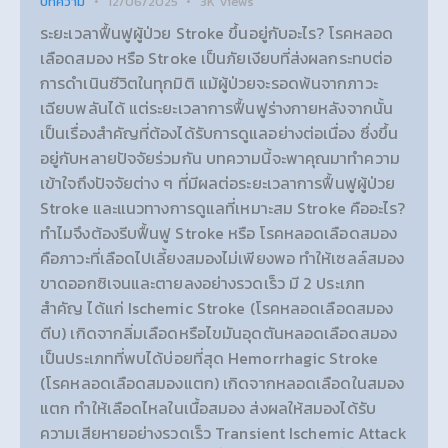
บทความ
12/06/2025
3K
Views
ระยะเวลาฟื้นฟูผู้ป่วย Stroke ขึ้นอยู่กับอะไร? โรคหลอด
เลือดสมอง หรือ Stroke เป็นภัยเงียบที่ส่งผลกระทบต่อ
การดำเนินชีวิตในทุกมิติ แม้ผู้ป่วยจะรอดพ้นจากภาวะ
เฉียบพลันได้ แต่ระยะเวลาการฟื้นฟูร่างกายหลังจากนั้น
เป็นเรื่องสำคัญที่ต้องได้รับการดูแลอย่างต่อเนื่อง ซึ่งขึ้น
อยู่กับหลายปัจจัยร่วมกัน บทความนี้จะพาคุณมาทำความ
เข้าใจถึงปัจจัยต่าง ๆ ที่มีผลต่อระยะเวลาการฟื้นฟูผู้ป่วย
Stroke และแนวทางการดูแลที่เหมาะสม Stroke คืออะไร?
ทำไมจึงต้องรีบฟื้นฟู Stroke หรือ โรคหลอดเลือดสมอง
คือภาวะที่เลือดไปเลี้ยงสมองไม่เพียงพอ ทำให้เซลล์สมอง
ขาดออกซิเจนและตายลงอย่างรวดเร็ว มี 2 ประเภท
สำคัญ ได้แก่ Ischemic Stroke (โรคหลอดเลือดสมอง
ตีบ) เกิดจากลิ่มเลือดหรือไขมันอุดตันหลอดเลือดสมอง
เป็นประเภทที่พบได้บ่อยที่สุด Hemorrhagic Stroke
(โรคหลอดเลือดสมองแตก) เกิดจากหลอดเลือดในสมอง
แตก ทำให้เลือดไหลในเนื้อสมอง ส่งผลให้สมองได้รับ
ความเสียหายอย่างรวดเร็ว Transient Ischemic Attack